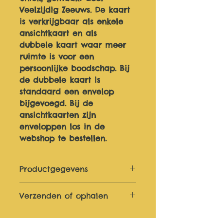
Veelzijdig Zeeuws. De kaart 
is verkrijgbaar als enkele 
ansichtkaart en als 
dubbele kaart waar meer 
ruimte is voor een 
persoonlijke boodschap. Bij 
de dubbele kaart is 
standaard een envelop 
bijgevoegd. Bij de 
ansichtkaarten zijn 
enveloppen los in de 
webshop te bestellen. 
Productgegevens
240 gram creme papier van 
Verzenden of ophalen
goede kwaliteit
Je bestelling wordt binnen 3 
Afmetingen in centimeters: 10.5 