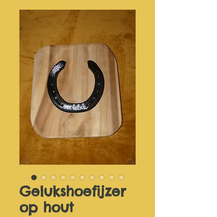
Gelukshoefijzer
op hout