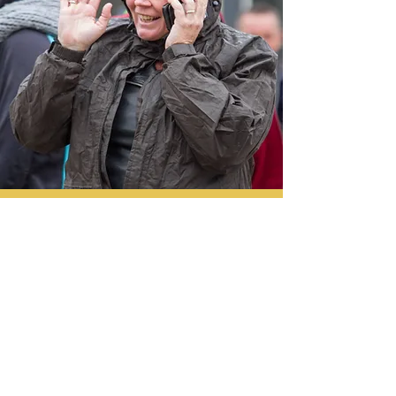
Sandra wist de sfeer van de
vakantiewoning perfect te vangen
op de website.
Ze heeft ons door
haar artistieke aanleg en kunde