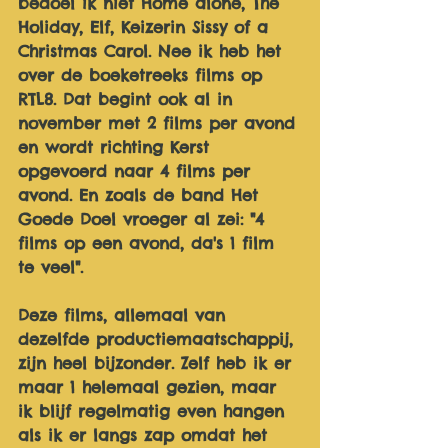
bedoel ik niet Home alone, The 
Holiday, Elf, Keizerin Sissy of a 
Christmas Carol. Nee ik heb het 
over de boeketreeks films op 
RTL8. Dat begint ook al in 
november met 2 films per avond 
en wordt richting Kerst 
opgevoerd naar 4 films per 
avond. En zoals de band Het 
Goede Doel vroeger al zei: "4 
films op een avond, da's 1 film 
te veel".
Deze films, allemaal van 
dezelfde productiemaatschappij, 
zijn heel bijzonder. Zelf heb ik er 
maar 1 helemaal gezien, maar 
ik blijf regelmatig even hangen 
als ik er langs zap omdat het 