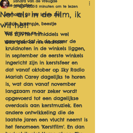
Sandra van de Vreugde
Alle verhalen
25 apr 2025
3 minuten om te lezen
Net als in de film, ik
Verhalen uit het leven zelf
wil het!
Huisje, boompje, beestje
Wat dragen ze in ...
We zijn het inmiddels wel 
gewend dat in de zomer de 
Waar gaat de reis naartoe?
kruidnoten in de winkels liggen, 
in september de eerste winkels 
ingericht zijn in kerstsfeer en 
dat vanaf oktober op Sky Radio 
Mariah Carey dagelijks te horen 
is, wat dan vanaf november 
langzaam maar zeker wordt 
opgevoerd tot een dagelijkse 
overdosis aan kerstmuziek. Een 
andere ontwikkeling die de 
laatste jaren een vlucht neemt is 
het fenomeen 'Kerstfilm'. En dan 